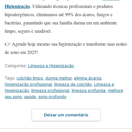
Higienização
. Utilizando técnicas profissionais e produtos
hipoalergênicos, eliminamos até 99% dos ácaros, fungos e
bactérias, garantindo que sua família durma em um ambiente
limpo, seguro e saudável.
👉 Agende hoje mesmo sua higienização e transforme suas noites
de sono em 2025!
Categorias:
Limpeza e Higienização
Tags:
colchão limpo
,
durma melhor
,
elimina ácaros
,
higienização profissional
,
limpeza de colchão
,
Limpeza e
higienização
,
limpeza profissional
,
limpeza profunda
,
melhore
seu sono
,
saúde
,
sono profundo
Deixar um comentário