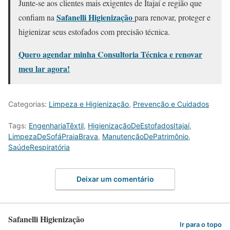
Junte-se aos clientes mais exigentes de Itajaí e região que
Safanelli Higienização
confiam na
para renovar, proteger e
higienizar seus estofados com precisão técnica.
Quero agendar minha Consultoria Técnica e renovar
meu lar agora!
Categorias:
Limpeza e Higienização
,
Prevenção e Cuidados
Tags:
EngenhariaTêxtil
,
HigienizaçãoDeEstofadosItajaí
,
LimpezaDeSofáPraiaBrava
,
ManutençãoDePatrimônio
,
SaúdeRespiratória
Deixar um comentário
Safanelli Higienização
Ir para o topo