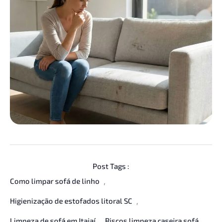
Post Tags :
Como limpar sofá de linho
,
Higienização de estofados litoral SC
,
Limpeza de sofá em Itajaí
Riscos limpeza caseira sofá
,
,