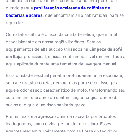
acumula na base do móvel, criando o ambiente perfeito e
nutrido para a
proliferação acelerada de colônias de
bactérias e ácaros
, que encontram ali o habitat ideal para se
reproduzir.
Outro fator crítico é o risco da umidade retida, que é fatal
especialmente em nossa região litorânea. Sem os
equipamentos de alta sucção utilizados na
Limpeza de sofá
em Itajaí
profissional, é fisicamente impossível remover toda a
água aplicada durante uma tentativa de lavagem manual.
Essa umidade residual penetra profundamente na espuma e,
sem a extração correta, demora dias para secar. Isso gera
aquele odor azedo característico de mofo, transformando seu
sofá em um foco ativo de contaminação fúngica dentro da
sua sala, o que é um risco sanitário grave.
Por fim, existe a agressão química causada por produtos
inadequados, como o vinagre (ácido) ou o cloro. Esses
agentes reagem quimicamente com as fibras do tecido ou